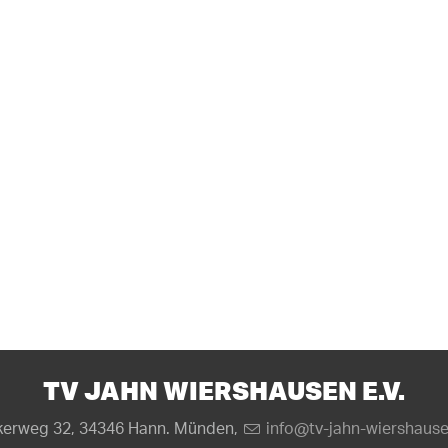
TV JAHN WIERSHAUSEN E.V.
erweg 32, 34346 Hann. Münden,
info@tv-jahn-wiershaus